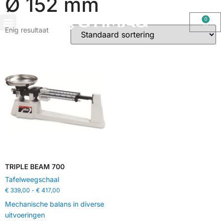
Ø 152 mm
0
Enig resultaat
OHAUS IMPORT DOOR STIMAG WEEGSCHALEN, SOLIDE KWALITEIT
TRIPLE BEAM 700
Tafelweegschaal
€
339,00
-
€
417,00
Mechanische balans in diverse
uitvoeringen