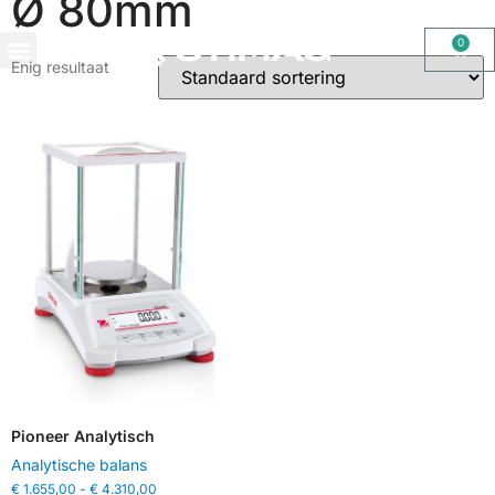
Ø 80mm
0
Enig resultaat
OHAUS IMPORT DOOR STIMAG WEEGSCHALEN, SOLIDE KWALITEIT
Pioneer Analytisch
Analytische balans
€
1.655,00
-
€
4.310,00