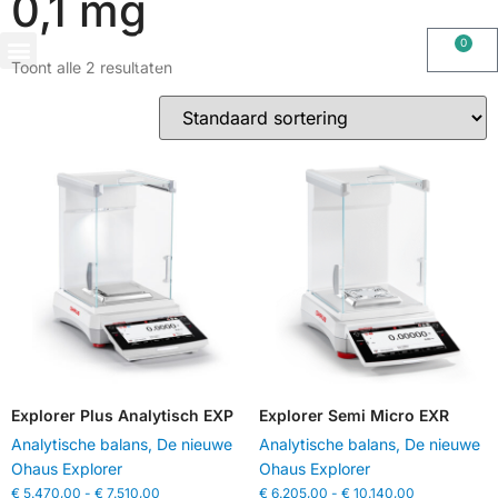
0,1 mg
0
Toont alle 2 resultaten
OHAUS IMPORT DOOR STIMAG WEEGSCHALEN, SOLIDE KWALITEIT
Explorer Plus Analytisch EXP
Explorer Semi Micro EXR
Analytische balans
,
De nieuwe
Analytische balans
,
De nieuwe
Ohaus Explorer
Ohaus Explorer
€
5.470,00
-
€
7.510,00
€
6.205,00
-
€
10.140,00