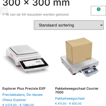
300 x 300 mm
0
1–16 van de 44 resultaten worden getoond
OHAUS IMPORT DOOR STIMAG WEEGSCHALEN, SOLIDE KWALITEIT
Explorer Plus Precisie EXP
Pakketweegschaal Courier
7000
Precisiebalans
,
De nieuwe
Pakketweegschaal
Ohaus Explorer
€
411,00
-
€
920,00
€
3.575,00
-
€
7.960,00