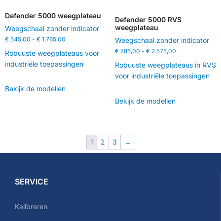
Defender 5000 weegplateau
Defender 5000 RVS
weegplateau
Weegschaal zonder indicator
€
545,00
-
€
1.765,00
Weegschaal zonder indicator
€
785,00
-
€
2.575,00
Robuuste weegplateaus voor
industriële toepassingen
Robuuste weegplateaus in RVS
voor industriële toepassingen
Bekijk de modellen
Bekijk de modellen
1
2
3
→
SERVICE
Kalibreren