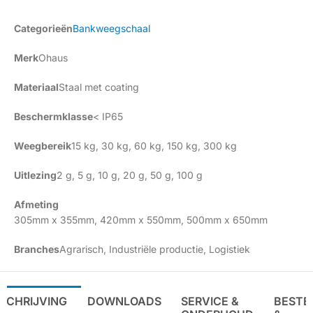
Categorieën
Bankweegschaal
Merk
Ohaus
Materiaal
Staal met coating
Beschermklasse
< IP65
Weegbereik
15 kg
,
30 kg
,
60 kg
,
150 kg
,
300 kg
Uitlezing
2 g
,
5 g
,
10 g
,
20 g
,
50 g
,
100 g
Afmeting
305mm x 355mm
,
420mm x 550mm
,
500mm x 650mm
Branches
Agrarisch
,
Industriële productie
,
Logistiek
SCHRIJVING
DOWNLOADS
SERVICE &
BESTE