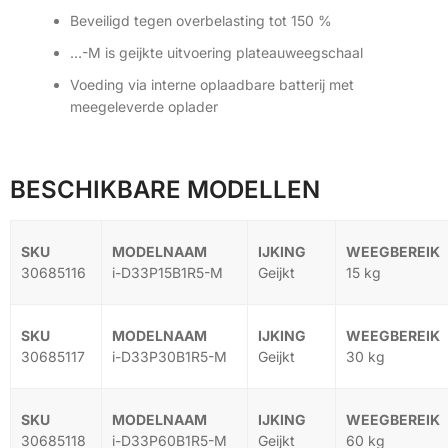
Beveiligd tegen overbelasting tot 150 %
…-M is geijkte uitvoering plateauweegschaal
Voeding via interne oplaadbare batterij met
meegeleverde oplader
BESCHIKBARE MODELLEN
30685116
i-D33P15B1R5-M
Geijkt
15 kg
30685117
i-D33P30B1R5-M
Geijkt
30 kg
30685118
i-D33P60B1R5-M
Geijkt
60 kg