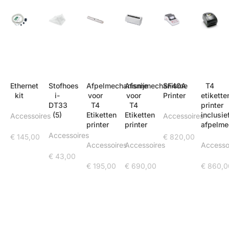
Ethernet
Stofhoes
Afpelmechanisme
Afsnijmechanisme
SF40A
T4
kit
i-
voor
voor
Printer
etikette
DT33
T4
T4
printer
(5)
Etiketten
Etiketten
inclusie
Accessoires
Accessoires
printer
printer
afpelm
Accessoires
€
145,00
€
820,00
Accessoires
Accessoires
Accesso
€
43,00
€
195,00
€
690,00
€
860,0