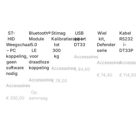
ST-
Bluetooth®
Stimag
USB
Wiel
Kabel
HID
Module
Kalibratierapport
kit i-
kit,
RS232
Weegschaal
5.0
tot
DT33
Defender
i-
– PC
LE
300
serie
DT33P
koppeling,
voor
kg
Accessoires
geen
draadloze
Accessoires
Accesso
software
koppeling
Accessoires
€
84,60
nodig
€
74,40
€
114,0
Accessoires
€
78,00
Accessoires
Op
€
350,00
aanvraag