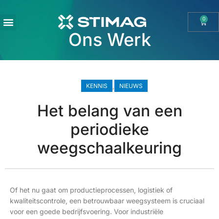
0
Ons Werk
OHAUS IMPORT DOOR STIMAG WEEGSCHALEN, SOLIDE KWALITEIT
,
KENNIS
NIEUWS
Het belang van een
periodieke
weegschaalkeuring
Of het nu gaat om productieprocessen, logistiek of
kwaliteitscontrole, een betrouwbaar weegsysteem is cruciaal
voor een goede bedrijfsvoering. Voor industriële