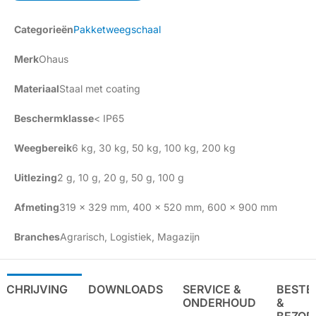
Categorieën
Pakketweegschaal
Merk
Ohaus
Materiaal
Staal met coating
Beschermklasse
< IP65
Weegbereik
6 kg
,
30 kg
,
50 kg
,
100 kg
,
200 kg
Uitlezing
2 g
,
10 g
,
20 g
,
50 g
,
100 g
Afmeting
319 x 329 mm
,
400 x 520 mm
,
600 x 900 mm
Branches
Agrarisch
,
Logistiek
,
Magazijn
SCHRIJVING
DOWNLOADS
SERVICE &
BESTE
ONDERHOUD
&
BEZOR