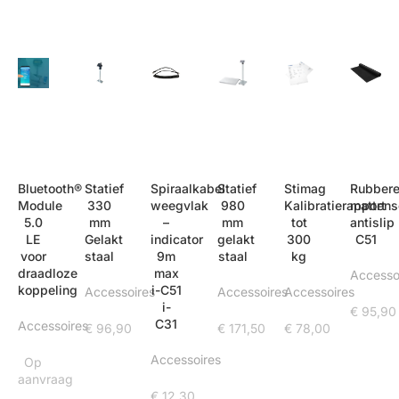
Bluetooth®
Statief
Spiraalkabel
Statief
Stimag
Rubber
Module
330
weegvlak
980
Kalibratierapport
mattens
5.0
mm
–
mm
tot
antislip
LE
Gelakt
indicator
gelakt
300
C51
voor
staal
9m
staal
kg
draadloze
max
Accesso
koppeling
i-C51
Accessoires
Accessoires
Accessoires
i-
€
95,90
C31
Accessoires
€
96,90
€
171,50
€
78,00
Accessoires
Op
aanvraag
€
12,30