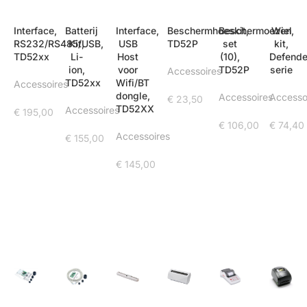
Interface,
Batterij
Interface,
Beschermhoeskit,
Beschermoezen,
Wiel
RS232/RS485/USB,
Kit,
USB
TD52P
set
kit,
TD52xx
Li-
Host
(10),
Defende
ion,
voor
TD52P
serie
Accessoires
TD52xx
Wifi/BT
Accessoires
dongle,
Accessoires
Accesso
€
23,50
TD52XX
Accessoires
€
195,00
€
106,00
€
74,40
Accessoires
€
155,00
€
145,00