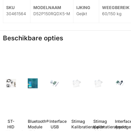
30461564
D52P150RQDX5-M
Geijkt
60/150 kg
Beschikbare opties
ST-
Bluetooth®
Interface
Stimag
Stimag
Interfac
HID
Module
USB
Kalibratierapport
Kalibratierapport
Analog