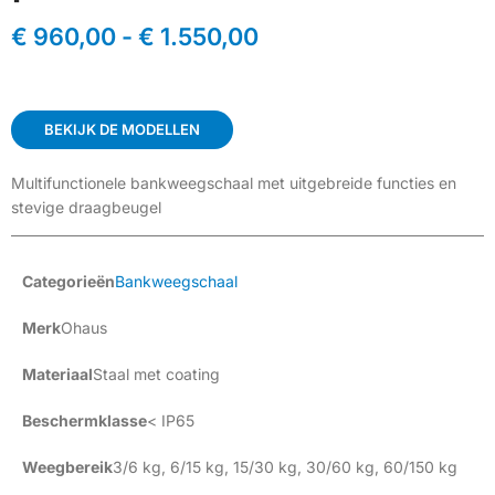
€
960,00
-
€
1.550,00
BEKIJK DE MODELLEN
Multifunctionele bankweegschaal met uitgebreide functies en
stevige draagbeugel
Categorieën
Bankweegschaal
Merk
Ohaus
Materiaal
Staal met coating
Beschermklasse
< IP65
Weegbereik
3/6 kg
,
6/15 kg
,
15/30 kg
,
30/60 kg
,
60/150 kg