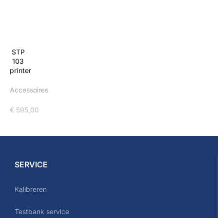
STP
103
printer
Accessoires
€
595,00
SERVICE
Kalibreren
Testbank service