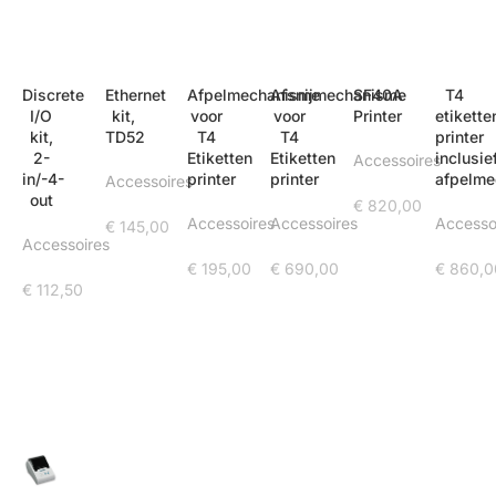
Discrete
Ethernet
Afpelmechanisme
Afsnijmechanisme
SF40A
T4
I/O
kit,
voor
voor
Printer
etikette
kit,
TD52
T4
T4
printer
2-
Etiketten
Etiketten
inclusie
Accessoires
in/-4-
printer
printer
afpelm
Accessoires
out
€
820,00
Accessoires
Accessoires
Accesso
€
145,00
Accessoires
€
195,00
€
690,00
€
860,0
€
112,50