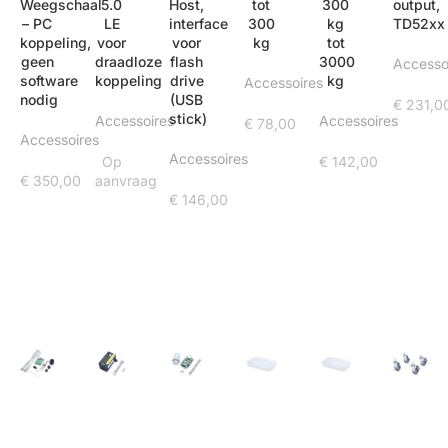
Weegschaal
5.0
Host,
tot
300
output,
– PC
LE
interface
300
kg
TD52xx
koppeling,
voor
voor
kg
tot
geen
draadloze
flash
3000
Accesso
software
koppeling
drive
kg
Accessoires
nodig
(USB
€
231,0
stick)
Accessoires
Accessoires
€
78,00
Accessoires
Accessoires
Op
€
142,00
€
350,00
aanvraag
€
146,00