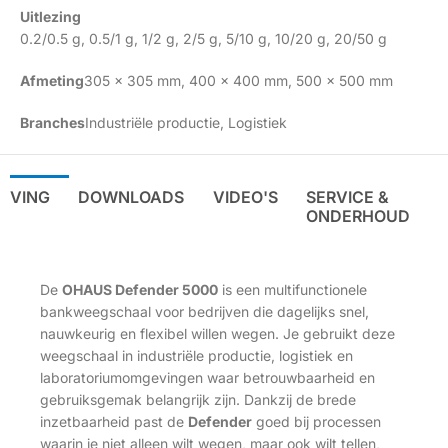
Uitlezing
0.2/0.5 g
,
0.5/1 g
,
1/2 g
,
2/5 g
,
5/10 g
,
10/20 g
,
20/50 g
Afmeting
305 x 305 mm
,
400 x 400 mm
,
500 x 500 mm
Branches
Industriële productie
,
Logistiek
IJVING
DOWNLOADS
VIDEO'S
SERVICE &
ONDERHOUD
De
OHAUS Defender 5000
is een multifunctionele
bankweegschaal voor bedrijven die dagelijks snel,
nauwkeurig en flexibel willen wegen. Je gebruikt deze
weegschaal in industriële productie, logistiek en
laboratoriumomgevingen waar betrouwbaarheid en
gebruiksgemak belangrijk zijn. Dankzij de brede
inzetbaarheid past de
Defender
goed bij processen
waarin je niet alleen wilt wegen, maar ook wilt tellen,