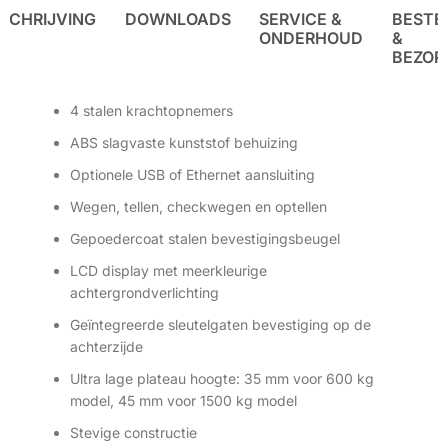
SCHRIJVING
DOWNLOADS
SERVICE &
BESTE
ONDERHOUD
&
BEZOR
4 stalen krachtopnemers
ABS slagvaste kunststof behuizing
Optionele USB of Ethernet aansluiting
Wegen, tellen, checkwegen en optellen
Gepoedercoat stalen bevestigingsbeugel
LCD display met meerkleurige
achtergrondverlichting
Geïntegreerde sleutelgaten bevestiging op de
achterzijde
Ultra lage plateau hoogte: 35 mm voor 600 kg
model, 45 mm voor 1500 kg model​
Stevige constructie