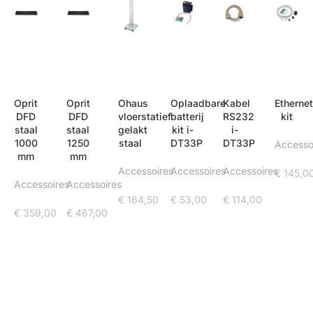
Oprit
Oprit
Ohaus
Oplaadbare
Kabel
Etherne
DFD
DFD
vloerstatief
batterij
RS232
kit
staal
staal
gelakt
kit i-
i-
1000
1250
staal
DT33P
DT33P
Accesso
mm
mm
Accessoires
Accessoires
Accessoires
€
145,0
Accessoires
Accessoires
€
164,50
€
53,00
€
114,00
€
359,00
€
467,00