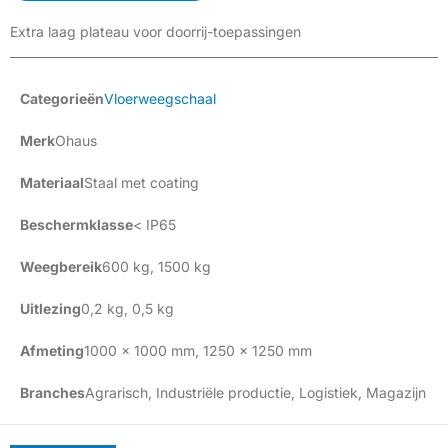
Extra laag plateau voor doorrij-toepassingen
Categorieën
Vloerweegschaal
Merk
Ohaus
Materiaal
Staal met coating
Beschermklasse
< IP65
Weegbereik
600 kg
,
1500 kg
Uitlezing
0,2 kg
,
0,5 kg
Afmeting
1000 x 1000 mm
,
1250 x 1250 mm
Branches
Agrarisch
,
Industriële productie
,
Logistiek
,
Magazijn