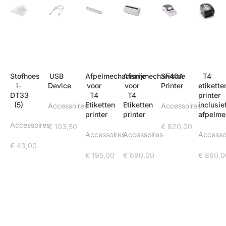
Stofhoes
USB
Afpelmechanisme
Afsnijmechanisme
SF40A
T4
i-
Device
voor
voor
Printer
etikette
DT33
T4
T4
printer
(5)
Etiketten
Etiketten
inclusie
Accessoires
Accessoires
printer
printer
afpelm
Accessoires
€
103,50
€
820,00
Accessoires
Accessoires
Accesso
€
43,00
€
195,00
€
690,00
€
860,0