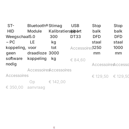
ST-
Bluetooth®
Stimag
USB
Stop
Stop
HID
Module
Kalibratierapport
kit i-
balk
balk
Weegschaal
5.0
300
DT33
DFD
DFD
– PC
LE
kg
staal
staal
koppeling,
voor
tot
1250
1000
Accessoires
geen
draadloze
3000
mm
mm
software
koppeling
kg
€
84,60
nodig
Accessoires
Accesso
Accessoires
Accessoires
Accessoires
€
129,50
€
129,5
Op
€
142,00
€
350,00
aanvraag