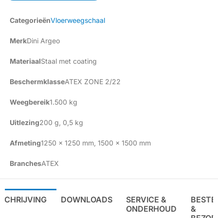
Categorieën
Vloerweegschaal
Merk
Dini Argeo
Materiaal
Staal met coating
Beschermklasse
ATEX ZONE 2/22
Weegbereik
1.500 kg
Uitlezing
200 g
,
0,5 kg
Afmeting
1250 x 1250 mm
,
1500 x 1500 mm
Branches
ATEX
SCHRIJVING
DOWNLOADS
SERVICE &
BESTE
ONDERHOUD
&
BEZOR