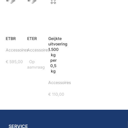
ETBR
ETER
Geijkte
uitvoering
1.500
Accessoires
Accessoires
kg
per
€
595,00
Op
0,5
aanvraag
kg
Accessoires
€
110,00
SERVICE