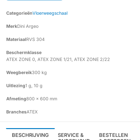
Categorieën
Vloerweegschaal
Merk
Dini Argeo
Materiaal
RVS 304
Beschermklasse
ATEX ZONE 0
,
ATEX ZONE 1/21
,
ATEX ZONE 2/22
Weegbereik
300 kg
Uitlezing
1 g
,
10 g
Afmeting
800 x 600 mm
Branches
ATEX
BESCHRIJVING
SERVICE &
BESTELLEN