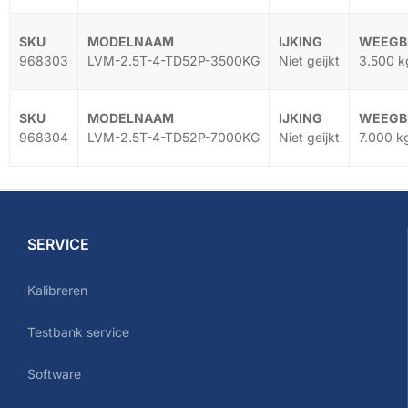
968303
LVM-2.5T-4-TD52P-3500KG
Niet geijkt
3.500 k
968304
LVM-2.5T-4-TD52P-7000KG
Niet geijkt
7.000 k
SERVICE
Kalibreren
Testbank service
Software