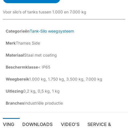
Voor silo’s of tanks tussen 1.000 en 7.000 kg
Categorieën
Tank-Silo weegsysteem
Merk
Thames Side
Materiaal
Staal met coating
Beschermklasse
< IP65
Weegbereik
1.000 kg
,
1.750 kg
,
3.500 kg
,
7.000 kg
Uitlezing
0,2 kg
,
0,5 kg
,
1 kg
Branches
Industriële productie
IJVING
DOWNLOADS
VIDEO'S
SERVICE &