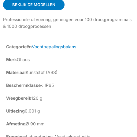
BEKIJK DE MODELLEN
Professionele uitvoering, geheugen voor 100 droogprogramma’s
& 1000 droogprocessen
Categorieën
Vochtbepalingsbalans
Merk
Ohaus
Materiaal
Kunststof (ABS)
Beschermklasse
< IP65
Weegbereik
120 g
Uitlezing
0,001 g
Afmeting
Ø 90 mm
Branches
Laboratorium
,
Voedselproductie