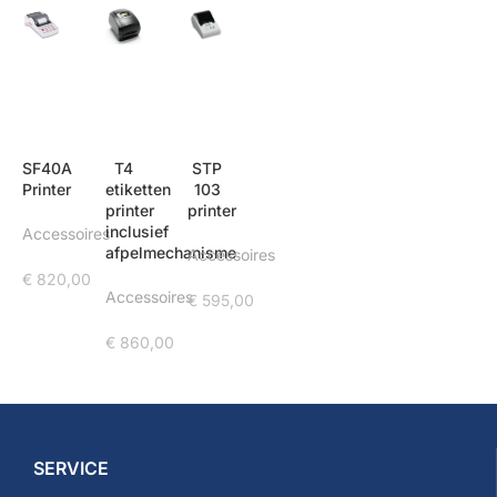
SF40A
T4
STP
Printer
etiketten
103
printer
printer
inclusief
Accessoires
afpelmechanisme
Accessoires
€
820,00
Accessoires
€
595,00
€
860,00
SERVICE