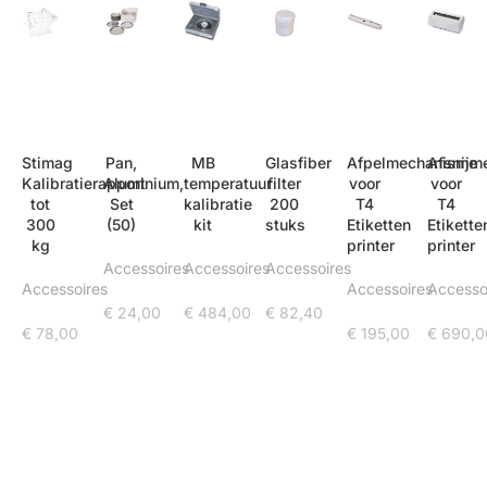
Stimag
Pan,
MB
Glasfiber
Afpelmechanisme
Afsnijm
Kalibratierapport
Aluminium,
temperatuur
filter
voor
voor
tot
Set
kalibratie
200
T4
T4
300
(50)
kit
stuks
Etiketten
Etikette
kg
printer
printer
Accessoires
Accessoires
Accessoires
Accessoires
Accessoires
Accesso
€
24,00
€
484,00
€
82,40
€
78,00
€
195,00
€
690,0