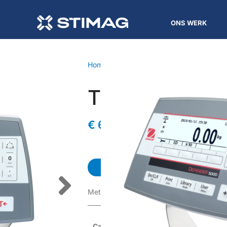
ONS WERK
Home
/
Indicator
/ TD52P
TD52P
€
675,00
BEKIJK DE MODELLEN
Met alphanumerieke- en functietoetsen
Categorieën
Indicator