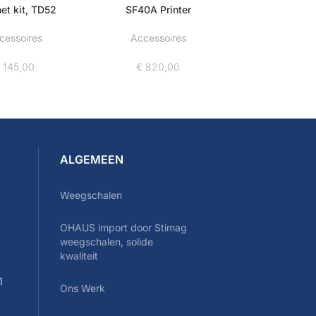
net kit, TD52
SF40A Printer
cessoires
Accessoires
€
145,00
€
820,00
ALGEMEEN
Weegschalen
OHAUS import door Stimag
0
weegschalen, solide
kwaliteit
1
Ons Werk