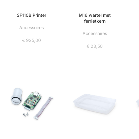
SF110B Printer
M16 wartel met
ferrietkern
Accessoires
Accessoires
€
925,00
€
23,50