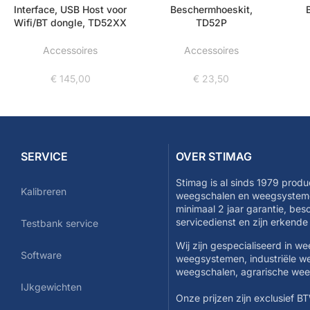
Interface, USB Host voor
Beschermhoeskit,
Wifi/BT dongle, TD52XX
TD52P
Accessoires
Accessoires
€
145,00
€
23,50
SERVICE
OVER STIMAG
Stimag is al sinds 1979 produ
Kalibreren
weegschalen en weegsysteme
minimaal 2 jaar garantie, be
servicedienst en zijn erkend
Testbank service
Wij zijn gespecialiseerd in w
Software
weegsystemen, industriële w
weegschalen, agrarische we
IJkgewichten
Onze prijzen zijn exclusief B