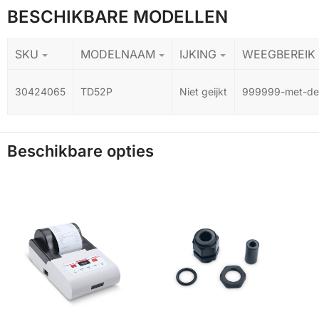
BESCHIKBARE MODELLEN
SKU
MODELNAAM
IJKING
WEEGBEREIK
30424065
TD52P
Niet geijkt
999999-met-dec
Beschikbare opties