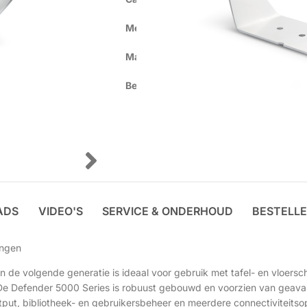
Merk
Ohaus
Materiaal
Kunststof (ABS)
Beschermklasse
< IP65
ADS
VIDEO'S
SERVICE & ONDERHOUD
BESTELLE
ingen
 de volgende generatie is ideaal voor gebruik met tafel- en vloersc
 De Defender 5000 Series is robuust gebouwd en voorzien van geava
ut, bibliotheek- en gebruikersbeheer en meerdere connectiviteitsopt