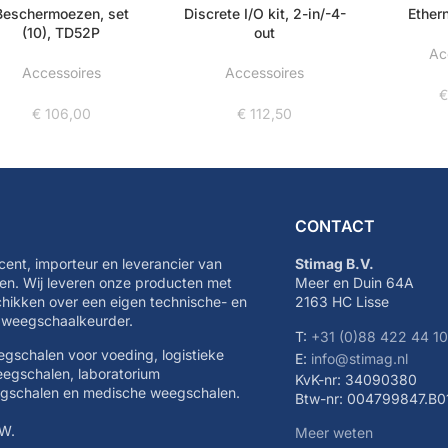
Beschermoezen, set
Discrete I/O kit, 2-in/-4-
Ether
(10), TD52P
out
Ac
Accessoires
Accessoires
€
106,00
€
112,50
CONTACT
cent, importeur en leverancier van
Stimag B.V.
n. Wij leveren onze producten met
Meer en Duin 64A
schikken over een eigen technische- en
2163 HC Lisse
e weegschaalkeurder.
T:
+31 (0)88 422 44 1
eegschalen voor voeding, logistieke
E:
info@stimag.nl
eegschalen, laboratorium
KvK-nr: 34090380
egschalen en medische weegschalen.
Btw-nr: 004799847.B0
TW.
Meer weten