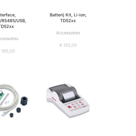
nterface,
Batterij Kit, Li-ion,
/RS485/USB,
TD52xx
TD52xx
Accessoires
cessoires
€
155,00
€
195,00