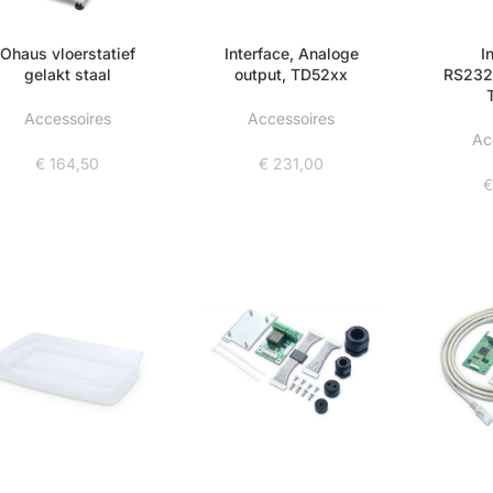
Ohaus vloerstatief
Interface, Analoge
I
gelakt staal
output, TD52xx
RS232
Accessoires
Accessoires
Ac
€
164,50
€
231,00