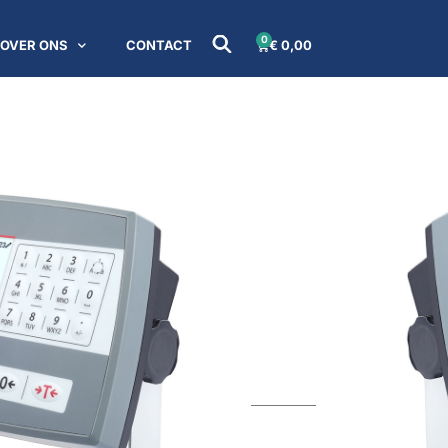
0
OVER ONS
CONTACT
€
0,00