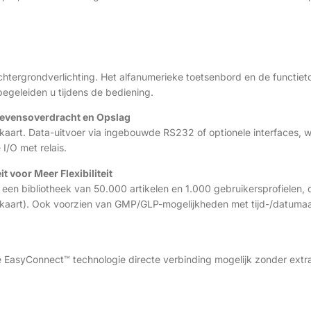
 achtergrondverlichting. Het alfanumerieke toetsenbord en de funct
egeleiden u tijdens de bediening.
gevensoverdracht en Opslag
kaart. Data-uitvoer via ingebouwde RS232 of optionele interfaces
I/O met relais.
 voor Meer Flexibiliteit
 een bibliotheek van 50.000 artikelen en 1.000 gebruikersprofielen
-kaart). Ook voorzien van GMP/GLP-mogelijkheden met tijd-/datumaa
EasyConnect™ technologie directe verbinding mogelijk zonder extra