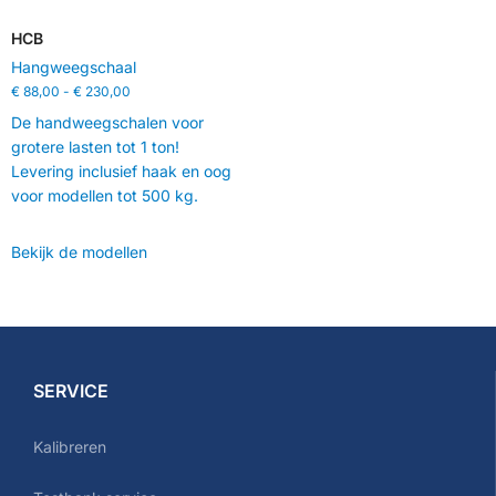
HCB
Hangweegschaal
€
88,00
-
€
230,00
De handweegschalen voor
grotere lasten tot 1 ton!
Levering inclusief haak en oog
voor modellen tot 500 kg.
Bekijk de modellen
SERVICE
Kalibreren