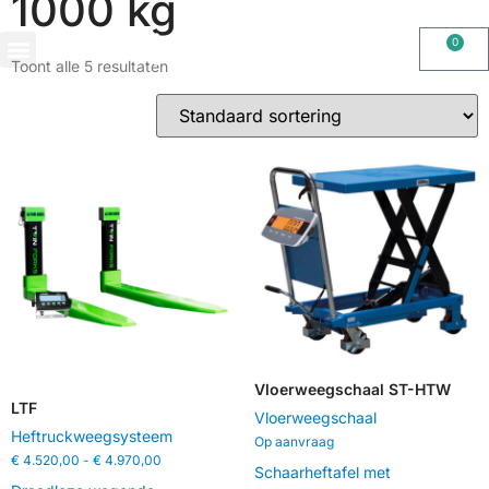
1000 kg
0
Toont alle 5 resultaten
OHAUS IMPORT DOOR STIMAG WEEGSCHALEN, SOLIDE KWALITEIT
Vloerweegschaal ST-HTW
LTF
Vloerweegschaal
Heftruckweegsysteem
Op aanvraag
€
4.520,00
-
€
4.970,00
Schaarheftafel met