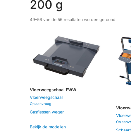
200 g
HOME
SERVICE
WEBSHOP
MAATWERK
49–56 van de 56 resultaten worden getoond
Vloerweegschaal FWW
Vloerweegschaal
Op aanvraag
Vloerw
Gasflessen weger
Vloerw
Op aanv
Bekijk de modellen
Schaar