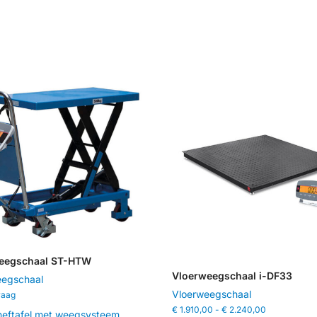
ONS WERK
eegschaal ST-HTW
Vloerweegschaal i-DF33
eegschaal
Vloerweegschaal
raag
€
1.910,00
-
€
2.240,00
heftafel met weegsysteem