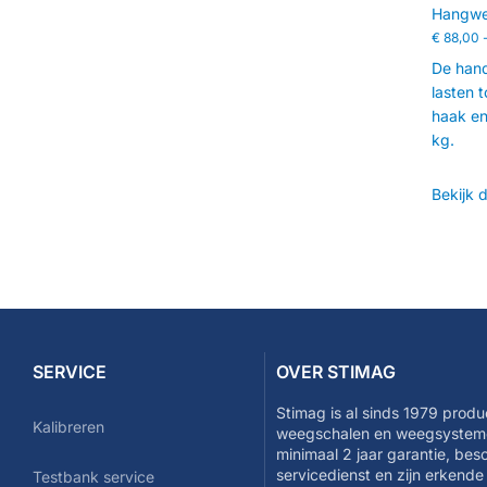
Hangwe
€
88,00
De hand
lasten t
haak en
kg.
Bekijk 
SERVICE
OVER STIMAG
Stimag is al sinds 1979 produ
Kalibreren
weegschalen en weegsysteme
minimaal 2 jaar garantie, be
servicedienst en zijn erkend
Testbank service