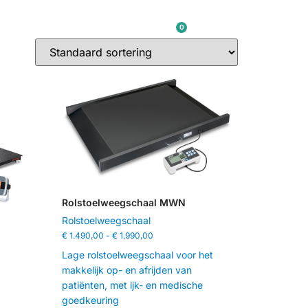
0
OVER ONS
CONTACT
€
0,00
Rolstoelweegschaal MWN
Rolstoelweegschaal
€
1.490,00
-
€
1.990,00
Lage rolstoelweegschaal voor het
makkelijk op- en afrijden van
patiënten, met ijk- en medische
goedkeuring