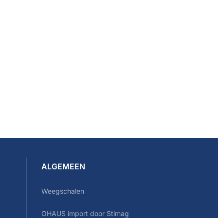
ALGEMEEN
Weegschalen
OHAUS import door Stimag