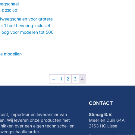
egschaal
-
€
230,00
weegschalen voor grotere
ot 1 ton! Levering inclusief
 oog voor modellen tot 500
de modellen
←
1
2
3
4
CONTACT
cent, importeur en leverancier van
Stimag B.V.
n. Wij leveren onze producten met
Meer en Duin 64A
schikken over een eigen technische- en
2163 HC Lisse
e weegschaalkeurder.