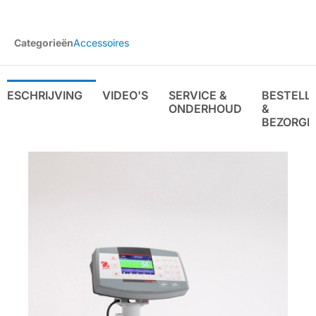
Categorieën
Accessoires
BESCHRIJVING
VIDEO'S
SERVICE &
BESTELL
ONDERHOUD
&
BEZORGE