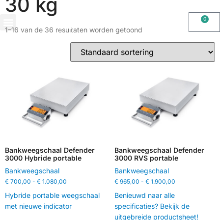
30 kg
0
1–16 van de 36 resultaten worden getoond
OHAUS IMPORT DOOR STIMAG WEEGSCHALEN, SOLIDE KWALITEIT
Bankweegschaal Defender
Bankweegschaal Defender
3000 Hybride portable
3000 RVS portable
Bankweegschaal
Bankweegschaal
€
700,00
-
€
1.080,00
€
965,00
-
€
1.900,00
Hybride portable weegschaal
Benieuwd naar alle
met nieuwe indicator
specificaties? Bekijk de
uitgebreide productsheet!