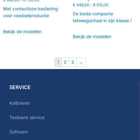
€
448,00
-
€
515,00
Met contactloze bediening
De beste compacte
voor voedselproductie
telweegschaal in zijn klasse !
Bekijk de modellen
Bekijk de modellen
1
2
3
→
SERVICE
Kalibreren
Testbank service
Software