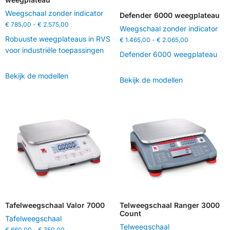
Weegschaal zonder indicator
Defender 6000 weegplateau
€
785,00
-
€
2.575,00
Weegschaal zonder indicator
Robuuste weegplateaus in RVS
€
1.465,00
-
€
2.065,00
voor industriële toepassingen
Defender 6000 weegplateau
Bekijk de modellen
Bekijk de modellen
Tafelweegschaal Valor 7000
Telweegschaal Ranger 3000
Count
Tafelweegschaal
Telweegschaal
€
660,00
-
€
750,00