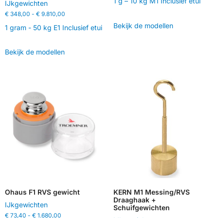
1 g – 10 kg M1 Inclusief etui
IJkgewichten
€
348,00
-
€
9.810,00
Bekijk de modellen
1 gram - 50 kg E1 Inclusief etui
Bekijk de modellen
Ohaus F1 RVS gewicht
KERN M1 Messing/RVS
Draaghaak +
IJkgewichten
Schuifgewichten
€
73,40
-
€
1.680,00