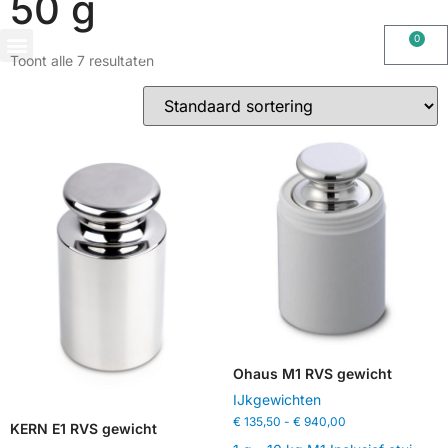
50 g
0
Toont alle 7 resultaten
OHAUS IMPORT DOOR STIMAG WEEGSCHALEN, SOLIDE KWALITEIT
Ohaus M1 RVS gewicht
IJkgewichten
€
135,50
-
€
940,00
KERN E1 RVS gewicht