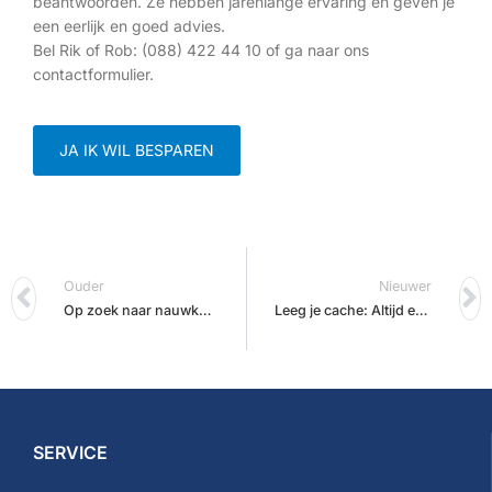
beantwoorden. Ze hebben jarenlange ervaring en geven je
een eerlijk en goed advies.
Bel Rik of Rob: (088) 422 44 10 of ga naar ons
contactformulier.
JA IK WIL BESPAREN
Ouder
Nieuwer
Op zoek naar nauwkeurige pipet kalibratie?
Leeg je cache: Altijd een optimale STIMAG website!
SERVICE