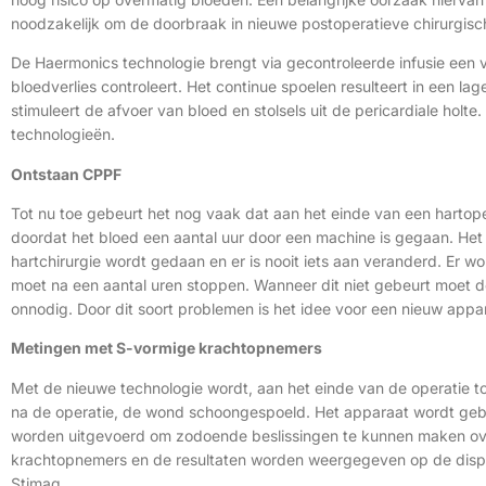
noodzakelijk om de doorbraak in nieuwe postoperatieve chirurgisc
De Haermonics technologie brengt via gecontroleerde infusie een v
bloedverlies controleert. Het continue spoelen resulteert in een l
stimuleert de afvoer van bloed en stolsels uit de pericardiale hol
technologieën.
Ontstaan CPPF
Tot nu toe gebeurt het nog vaak dat aan het einde van een hartope
doordat het bloed een aantal uur door een machine is gegaan. Het
hartchirurgie wordt gedaan en er is nooit iets aan veranderd. Er w
moet na een aantal uren stoppen. Wanneer dit niet gebeurt moet de
onnodig. Door dit soort problemen is het idee voor een nieuw appa
Metingen met S-vormige krachtopnemers
Met de nieuwe technologie wordt, aan het einde van de operatie to
na de operatie, de wond schoongespoeld. Het apparaat wordt gebr
worden uitgevoerd om zodoende beslissingen te kunnen maken ov
krachtopnemers en de resultaten worden weergegeven op de displa
Stimag.