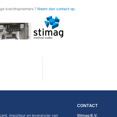
mige krachtopnemers ?
Neem dan contact op
.
CONTACT
cent, importeur en leverancier van
Stimag B.V.