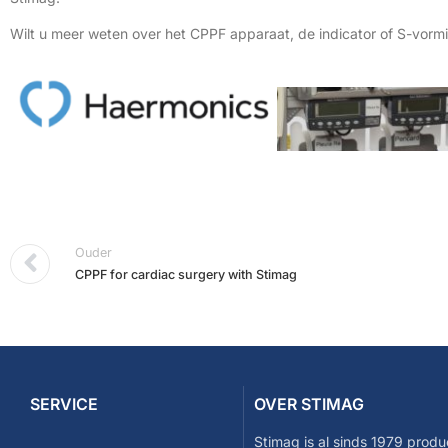
Wilt u meer weten over het CPPF apparaat, de indicator of S-vor
Ouder
CPPF for cardiac surgery with Stimag
SERVICE
OVER STIMAG
Stimag is al sinds 1979 produ