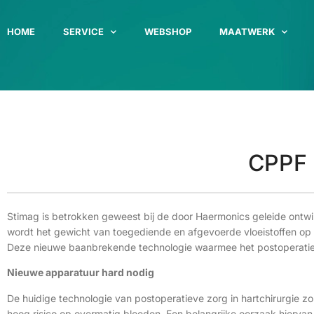
HOME
SERVICE
WEBSHOP
MAATWERK
CPPF b
Stimag is betrokken geweest bij de door Haermonics geleide ontwi
wordt het gewicht van toegediende en afgevoerde vloeistoffen op
Deze nieuwe baanbrekende technologie waarmee het postoperatiev
Nieuwe apparatuur hard nodig
De huidige technologie van postoperatieve zorg in hartchirurgie z
hoog risico op overmatig bloeden. Een belangrijke oorzaak hiervan