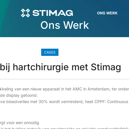
ONS WERK
Ons Werk
CASES
ij hartchirurgie met Stimag
kkeling van een nieuw apparaat in het AMC in Amsterdam, ter onder
 de display getoond.
e bloedverlies met 30% wordt verminderd, heet CPPF: Continuous Po
orgt voor een onnodig
 is het huidige gebruik van onvolmaakte en onjuiste wondvochtafdrij