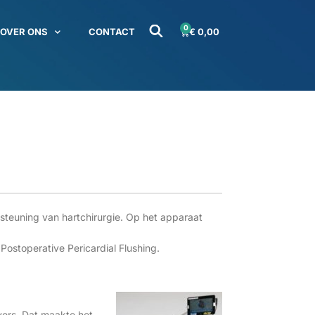
0
OVER ONS
CONTACT
€
0,00
steuning van hartchirurgie. Op het apparaat
stoperative Pericardial Flushing.
vers. Dat maakte het