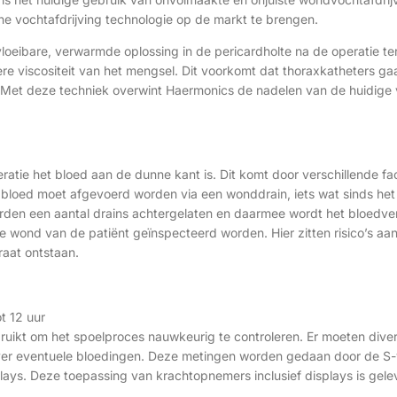
he vochtafdrijving technologie op de markt te brengen.
loeibare, verwarmde oplossing in de pericardholte na de operatie ter
agere viscositeit van het mengsel. Dit voorkomt dat thoraxkatheters g
te. Met deze techniek overwint Haermonics de nadelen van de huidige
ratie het bloed aan de dunne kant is. Dit komt door verschillende f
 bloed moet afgevoerd worden via een wonddrain, iets wat sinds het
orden een aantal drains achtergelaten en daarmee wordt het bloedver
 wond van de patiënt geïnspecteerd worden. Hier zitten risico’s aan 
raat ontstaan.
t 12 uur
uikt om het spoelproces nauwkeurig te controleren. Er moeten dive
er eventuele bloedingen. Deze metingen worden gedaan door de S
ys. Deze toepassing van krachtopnemers inclusief displays is gele