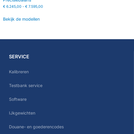
€
6.245,00
-
€
7.595,00
Bekijk de modellen
SERVICE
Kalibreren
Testbank service
Software
IJkgewichten
Douane- en goederencodes