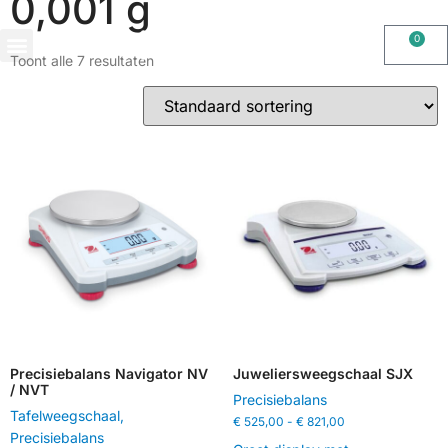
0,001 g
0
Toont alle 7 resultaten
OHAUS IMPORT DOOR STIMAG WEEGSCHALEN, SOLIDE KWALITEIT
Precisiebalans Navigator NV
Juweliersweegschaal SJX
/ NVT
Precisiebalans
Tafelweegschaal
,
€
525,00
-
€
821,00
Precisiebalans