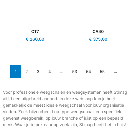
CT7
CA40
€
260,00
€
375,00
1
2
3
4
…
53
54
55
→
Voor professionele weegschalen en weegsystemen heeft Stimag
altijd een uitgebreid aanbod. In deze webshop kun je heel
gemakkelijk de meest ideale weegschaal voor jouw organisatie
vinden. Zoek bijvoorbeeld op type weegschaal, een specifiek
gewenst weegbereik, op jouw branche of juist op een bepaald
merk. Waar jullie ook naar op zoek zijn, Stimag heeft het in huis!