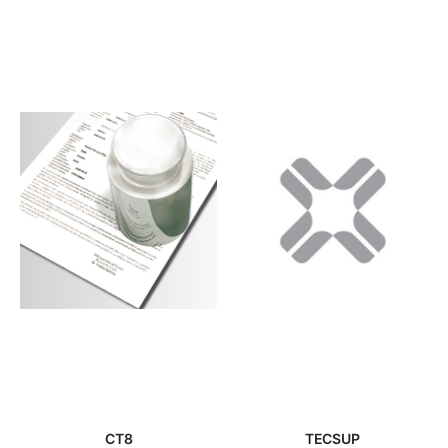
CT8
TECSUP